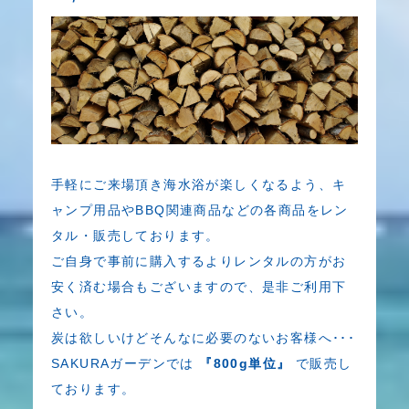
手軽にご来場頂き海水浴が楽しくなるよう、キ
ャンプ用品やBBQ関連商品などの各商品をレン
タル・販売しております。
ご自身で事前に購入するよりレンタルの方がお
安く済む場合もございますので、是非ご利用下
さい。
炭は欲しいけどそんなに必要のないお客様へ･･･
SAKURAガーデンでは
『800g単位』
で販売し
ております。