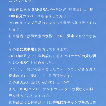
施設内にある
SAKURAパーキング
(駐車場) は、
約
100台分
のスペースを確保しており、
その他キャンプ用品のレンタルや販売も取り扱ってお
ります。
駐車場内には男女別の
水洗トイレ
・
温水シャワー
があ
り、
その他に
炊事場
も完備しております。
2011年8月より、当施設内にある
“コテージの貸し切
りレンタル”
も始めました。
ファミリー向けの広々としたコテージで、小さなお子
様連れでもご安心してご利用頂けます。
この夏の思い出にいかがでしょうか?
また、
BBQコンロ
・
テント
のレンタルや
炭
などの販
売を行っておりますので、
食料品だけご持参頂ければ
手軽に海キャンプを楽しめ